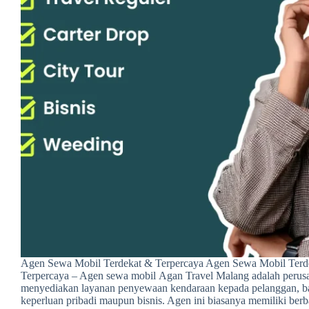
Agen Sewa Mobil Terdekat & Terpercaya Agen Sewa Mobil Terd
Terpercaya – Agen sewa mobil Agan Travel Malang adalah perus
menyediakan layanan penyewaan kendaraan kepada pelanggan, b
keperluan pribadi maupun bisnis. Agen ini biasanya memiliki berb