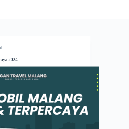
il
caya 2024