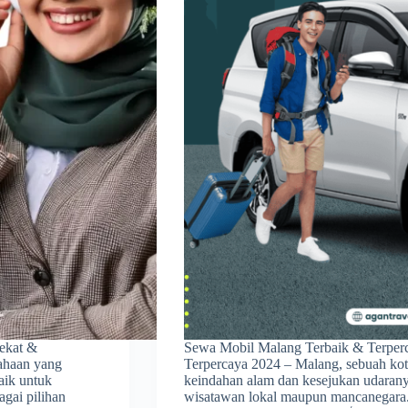
ekat &
Sewa Mobil Malang Terbaik & Terper
ahaan yang
Terpercaya 2024 – Malang, sebuah kot
aik untuk
keindahan alam dan kesejukan udaranya,
agai pilihan
wisatawan lokal maupun mancanegar